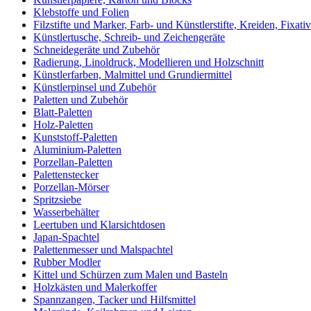
Klebstoffe und Folien
Filzstifte und Marker, Farb- und Künstlerstifte, Kreiden, Fixat
Künstlertusche, Schreib- und Zeichengeräte
Schneidegeräte und Zubehör
Radierung, Linoldruck, Modellieren und Holzschnitt
Künstlerfarben, Malmittel und Grundiermittel
Künstlerpinsel und Zubehör
Paletten und Zubehör
Blatt-Paletten
Holz-Paletten
Kunststoff-Paletten
Aluminium-Paletten
Porzellan-Paletten
Palettenstecker
Porzellan-Mörser
Spritzsiebe
Wasserbehälter
Leertuben und Klarsichtdosen
Japan-Spachtel
Palettenmesser und Malspachtel
Rubber Modler
Kittel und Schürzen zum Malen und Basteln
Holzkästen und Malerkoffer
Spannzangen, Tacker und Hilfsmittel