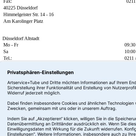
Fax:
0211
40225 Düsseldorf
Himmelgeister Str. 14 - 16
Am Karolinger Platz
Düsseldorf Altstadt
Mo - Fr
09:30
Sa
10:00
Tel.:
0211 
Fax:
0211 
40213 Düsseldorf
Mühlengasse 3
Gegenüber der Kunstakademie
Köln
Mo - Fr
10:00
Sa
10:00
Tel.:
0221 
Fax:
0221 
50668 Köln