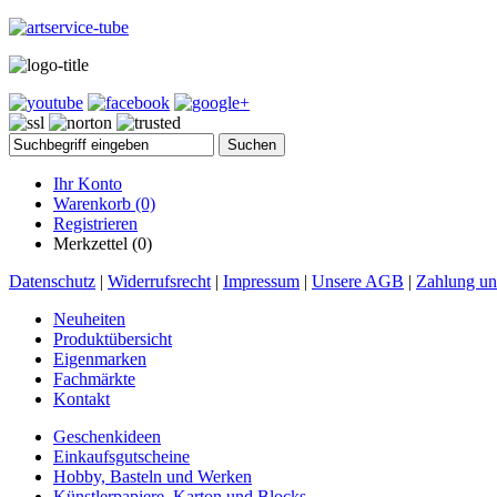
Ihr Konto
Warenkorb
(0)
Registrieren
Merkzettel (0)
Datenschutz
|
Widerrufsrecht
|
Impressum
|
Unsere AGB
|
Zahlung un
Neuheiten
Produktübersicht
Eigenmarken
Fachmärkte
Kontakt
Geschenkideen
Einkaufsgutscheine
Hobby, Basteln und Werken
Künstlerpapiere, Karton und Blocks