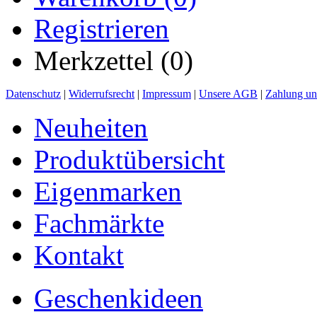
Registrieren
Merkzettel (0)
Datenschutz
|
Widerrufsrecht
|
Impressum
|
Unsere AGB
|
Zahlung un
Neuheiten
Produktübersicht
Eigenmarken
Fachmärkte
Kontakt
Geschenkideen