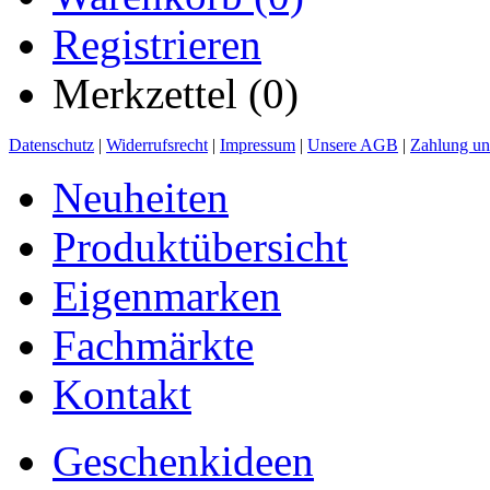
Registrieren
Merkzettel (0)
Datenschutz
|
Widerrufsrecht
|
Impressum
|
Unsere AGB
|
Zahlung un
Neuheiten
Produktübersicht
Eigenmarken
Fachmärkte
Kontakt
Geschenkideen