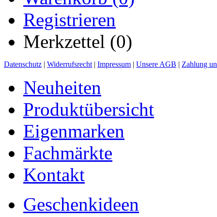
Registrieren
Merkzettel (0)
Datenschutz
|
Widerrufsrecht
|
Impressum
|
Unsere AGB
|
Zahlung un
Neuheiten
Produktübersicht
Eigenmarken
Fachmärkte
Kontakt
Geschenkideen