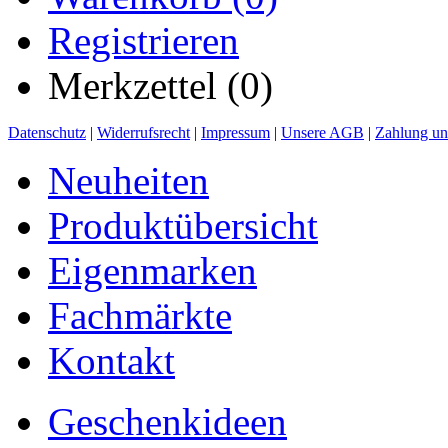
Registrieren
Merkzettel (0)
Datenschutz
|
Widerrufsrecht
|
Impressum
|
Unsere AGB
|
Zahlung un
Neuheiten
Produktübersicht
Eigenmarken
Fachmärkte
Kontakt
Geschenkideen