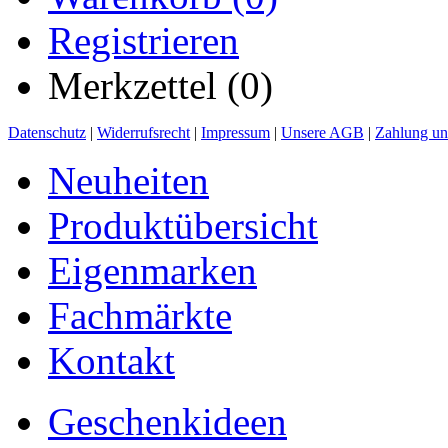
Registrieren
Merkzettel (0)
Datenschutz
|
Widerrufsrecht
|
Impressum
|
Unsere AGB
|
Zahlung un
Neuheiten
Produktübersicht
Eigenmarken
Fachmärkte
Kontakt
Geschenkideen