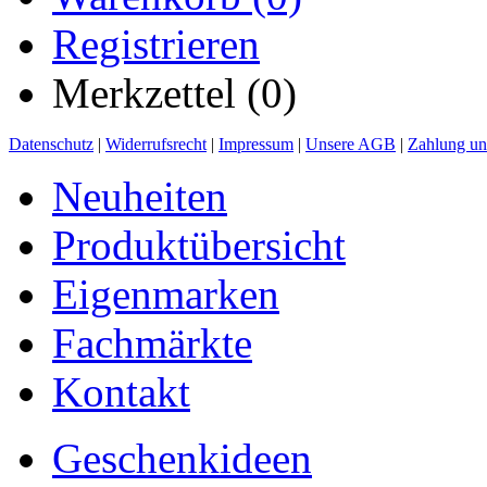
Registrieren
Merkzettel (0)
Datenschutz
|
Widerrufsrecht
|
Impressum
|
Unsere AGB
|
Zahlung un
Neuheiten
Produktübersicht
Eigenmarken
Fachmärkte
Kontakt
Geschenkideen