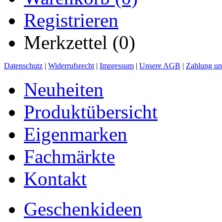
Registrieren
Merkzettel (0)
Datenschutz
|
Widerrufsrecht
|
Impressum
|
Unsere AGB
|
Zahlung un
Neuheiten
Produktübersicht
Eigenmarken
Fachmärkte
Kontakt
Geschenkideen