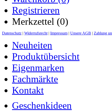
Registrieren
Merkzettel (0)
Datenschutz
|
Widerrufsrecht
|
Impressum
|
Unsere AGB
|
Zahlung un
Neuheiten
Produktübersicht
Eigenmarken
Fachmärkte
Kontakt
Geschenkideen