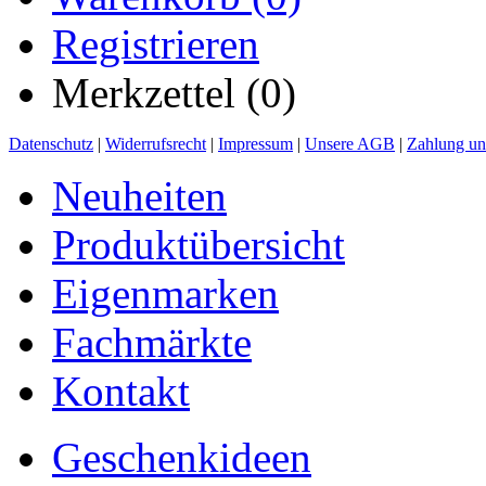
Registrieren
Merkzettel (0)
Datenschutz
|
Widerrufsrecht
|
Impressum
|
Unsere AGB
|
Zahlung un
Neuheiten
Produktübersicht
Eigenmarken
Fachmärkte
Kontakt
Geschenkideen