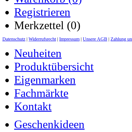
Registrieren
Merkzettel (0)
Datenschutz
|
Widerrufsrecht
|
Impressum
|
Unsere AGB
|
Zahlung un
Neuheiten
Produktübersicht
Eigenmarken
Fachmärkte
Kontakt
Geschenkideen