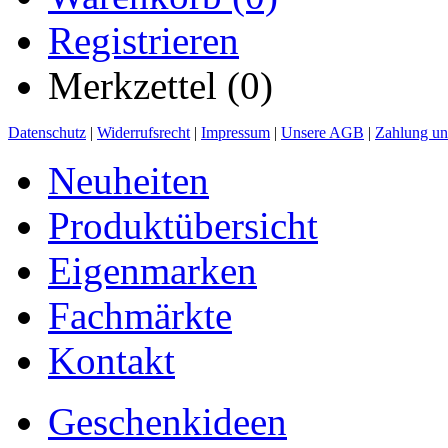
Registrieren
Merkzettel (0)
Datenschutz
|
Widerrufsrecht
|
Impressum
|
Unsere AGB
|
Zahlung un
Neuheiten
Produktübersicht
Eigenmarken
Fachmärkte
Kontakt
Geschenkideen